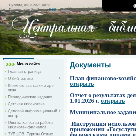
Суббота, 08.08.2026, 00:58
Приветствую Вас
Гость
|
RSS
Документы
Меню сайта
Главная страница
План финансово-хозяйс
О библиотеке
открыть
Книжные выставки и арт-
окна
Отчет о результатах д
Периодические издания
1.01.2026 г.
открыть
Детская библиотека
Деловой информационный
Муниципальное задание
центр
Оценка качества работы
Инструкция использов
библиотек-филиалов
приложении «Госуслуг
физическими лицами 
ЗУБЦОВ. Туризм.Отдых